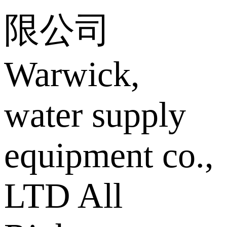
限公司
Warwick,
water supply
equipment co.,
LTD All